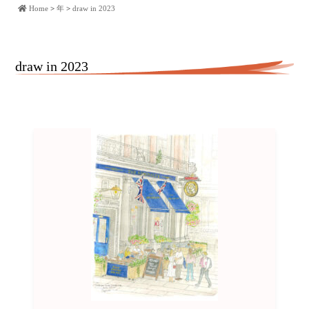
Home
>
年
>
draw in 2023
draw in 2023