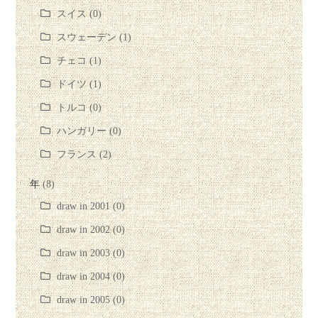
スイス
(0)
スウェーデン
(1)
チェコ
(1)
ドイツ
(1)
トルコ
(0)
ハンガリー
(0)
フランス
(2)
年
(8)
draw in 2001
(0)
draw in 2002
(0)
draw in 2003
(0)
draw in 2004
(0)
draw in 2005
(0)