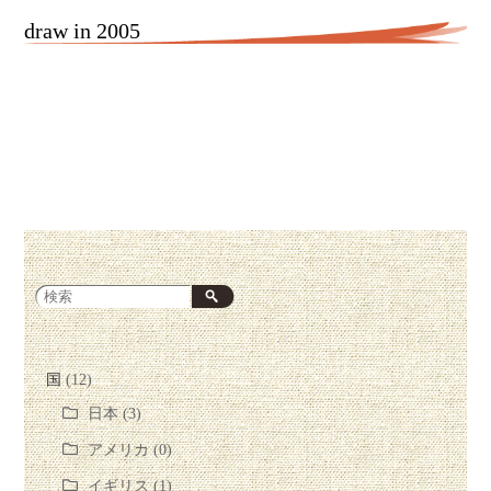
draw in 2005
国
(12)
日本
(3)
アメリカ
(0)
イギリス
(1)