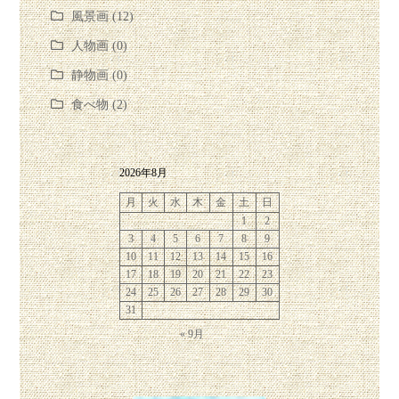
風景画
(12)
人物画
(0)
静物画
(0)
食べ物
(2)
2026年8月
月
火
水
木
金
土
日
1
2
3
4
5
6
7
8
9
10
11
12
13
14
15
16
17
18
19
20
21
22
23
24
25
26
27
28
29
30
31
« 9月