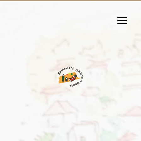
sayumi's sketch bookのロゴ