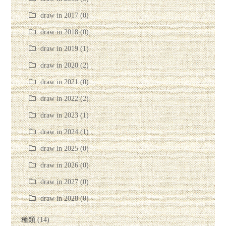
draw in 2017
(0)
draw in 2018
(0)
draw in 2019
(1)
draw in 2020
(2)
draw in 2021
(0)
draw in 2022
(2)
draw in 2023
(1)
draw in 2024
(1)
draw in 2025
(0)
draw in 2026
(0)
draw in 2027
(0)
draw in 2028
(0)
種類
(14)