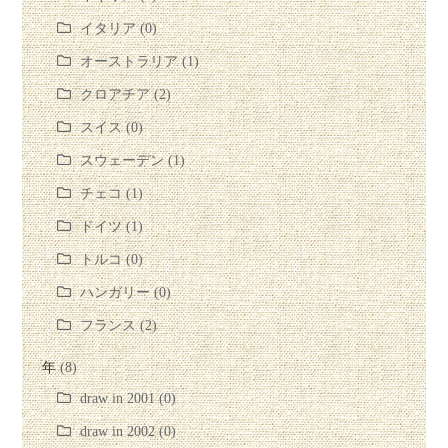
イタリア
(0)
オーストラリア
(1)
クロアチア
(2)
スイス
(0)
スウェーデン
(1)
チェコ
(1)
ドイツ
(1)
トルコ
(0)
ハンガリー
(0)
フランス
(2)
年
(8)
draw in 2001
(0)
draw in 2002
(0)