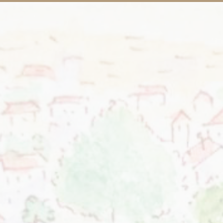
みのスケッチ記録オフィシャルサイトsayumi's sketch book