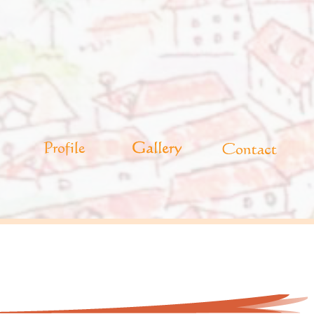
Profile
Gallery
Contact