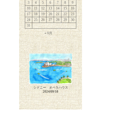
3
4
5
6
7
8
9
10
11
12
13
14
15
16
17
18
19
20
21
22
23
24
25
26
27
28
29
30
31
« 9月
シドニー オペラハウス
2024/09/18