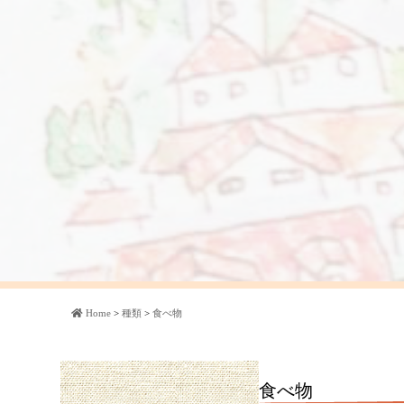
Home
>
種類
>
食べ物
食べ物