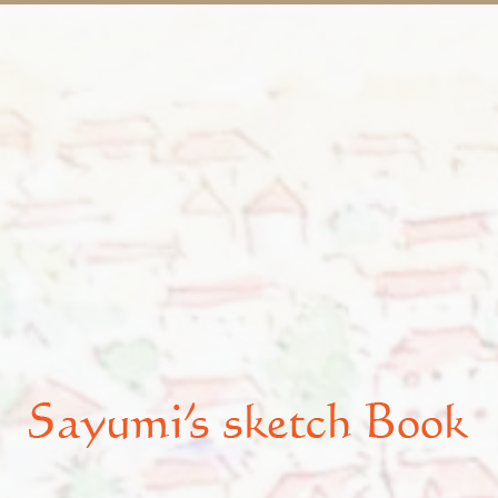
yumi's sketch bookのロゴ
さゆ