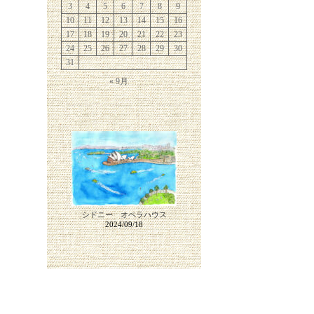
3
4
5
6
7
8
9
10
11
12
13
14
15
16
17
18
19
20
21
22
23
24
25
26
27
28
29
30
31
« 9月
シドニー オペラハウス
2024/09/18