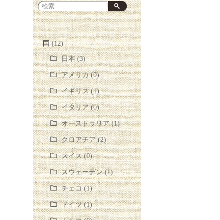
国
(12)
日本
(3)
アメリカ
(0)
イギリス
(1)
イタリア
(0)
オーストラリア
(1)
クロアチア
(2)
スイス
(0)
スウェーデン
(1)
チェコ
(1)
ドイツ
(1)