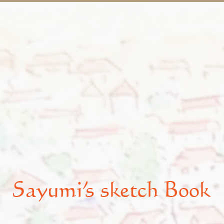
yumi's sketch bookのロゴ
さゆ