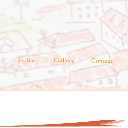
Profile
Gallery
Contact